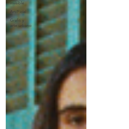
invisible
Art/Ficial
Grafiti y
arte urbano