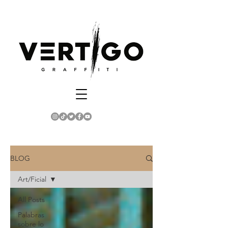
BLOG
Art/Ficial
All Posts
Palabras
sobre lo