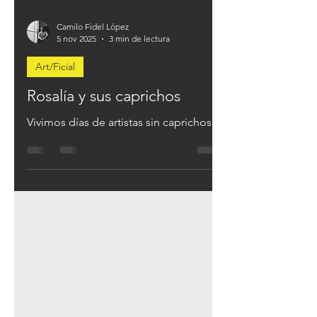
Camilo Fidel López
5 nov 2025
3 min de lectura
Art/Ficial
Rosalía y sus caprichos
Vivimos días de artistas sin caprichos.