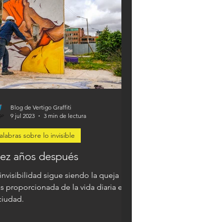
Blog de Vertigo Graffiti
9 jul 2023
3 min de lectura
alabras sobre lo invisible
iez años después
invisibilidad sigue siendo la queja
s proporcionada de la vida diaria en
ciudad.