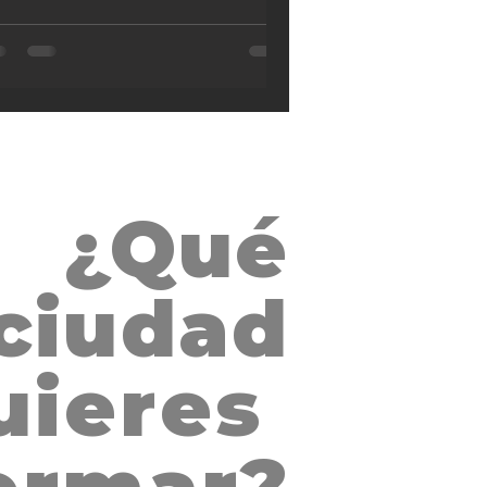
¿Qué
SAN SALVADOR, EL
ciudad
uieres