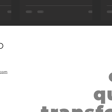
O
EL ABRAZO, 
SALVADOR
i.com
q