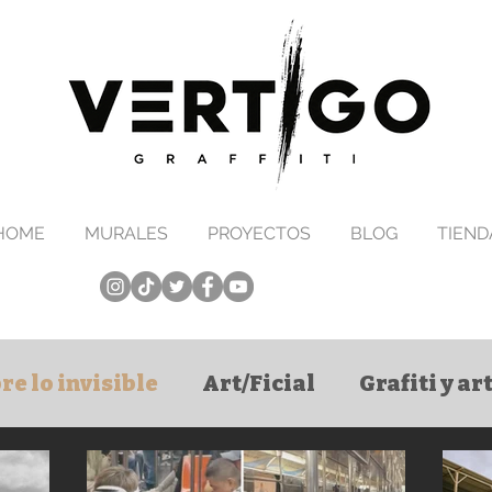
HOME
MURALES
PROYECTOS
BLOG
TIEND
re lo invisible
Art/Ficial
Grafiti y a