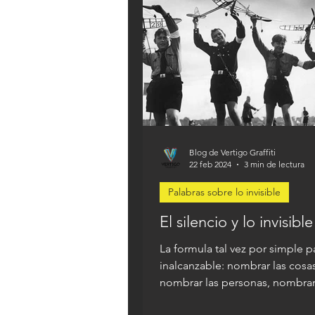
Blog de Vertigo Graffiti
22 feb 2024
3 min de lectura
Palabras sobre lo invisible
El silencio y lo invisible
La formula tal vez por simple 
inalcanzable: nombrar las cosas
nombrar las personas, nombrar
culpas y los errores.