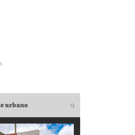
A
rte urbano