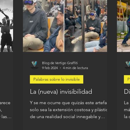
Blog de Vertigo Graffiti
9 feb 2024
4 min de lectura
Palabras sobre lo invisible
P
La (nueva) invisibilidad
D
parece
Y se me ocurre que quizás este artefacto
La 
,
solo sea la extensión costosa y plástica
má
 las
de una realidad social innegable y
la 
dañina: la de los seres