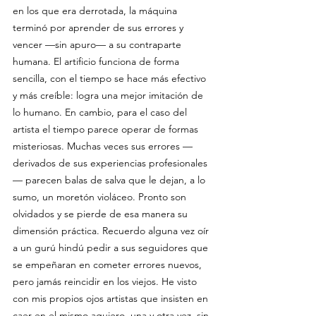
en los que era derrotada, la máquina 
terminó por aprender de sus errores y 
vencer —sin apuro— a su contraparte 
humana. El artificio funciona de forma 
sencilla, con el tiempo se hace más efectivo 
y más creíble: logra una mejor imitación de 
lo humano. En cambio, para el caso del 
artista el tiempo parece operar de formas 
misteriosas. Muchas veces sus errores —
derivados de sus experiencias profesionales
— parecen balas de salva que le dejan, a lo 
sumo, un moretón violáceo. Pronto son 
olvidados y se pierde de esa manera su 
dimensión práctica. Recuerdo alguna vez oír 
a un gurú hindú pedir a sus seguidores que 
se empeñaran en cometer errores nuevos, 
pero jamás reincidir en los viejos. He visto 
con mis propios ojos artistas que insisten en 
caer en el mismo agujero, una y otra vez, sin 