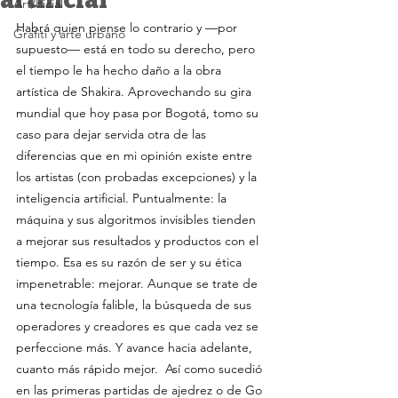
artificial
Art/Ficial
Habrá quien piense lo contrario y —por 
Grafiti y arte urbano
supuesto— está en todo su derecho, pero 
el tiempo le ha hecho daño a la obra 
artística de Shakira. Aprovechando su gira 
mundial que hoy pasa por Bogotá, tomo su 
caso para dejar servida otra de las 
diferencias que en mi opinión existe entre 
los artistas (con probadas excepciones) y la 
inteligencia artificial. Puntualmente: la 
máquina y sus algoritmos invisibles tienden 
a mejorar sus resultados y productos con el 
tiempo. Esa es su razón de ser y su ética 
impenetrable: mejorar. Aunque se trate de 
una tecnología falible, la búsqueda de sus 
operadores y creadores es que cada vez se 
perfeccione más. Y avance hacia adelante, 
cuanto más rápido mejor.  Así como sucedió 
en las primeras partidas de ajedrez o de Go 