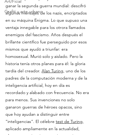
Art/Ficial
ganar la segunda guerra mundial: descifró 
Grafiti y arte urbano
algunos mensajes de los nazis, encriptados 
en su máquina Enigma. Lo que supuso una 
ventaja innegable para los otrora llamados 
enemigos del fascismo. Años después el 
brillante científico fue perseguido por esos 
mismos que ayudó a triunfar: era 
homosexual. Murió solo y aislado. Pero la 
historia tenía otros planes para él: la gloria 
tardía del creador. 
Alan Turing
, uno de los 
padres de la computación moderna y de la 
inteligencia artificial, hoy en día es 
recordado y alabado con frecuencia. No era 
para menos. Sus invenciones no solo 
ganaron guerras de héroes opacos, sino 
que hoy ayudan a distinguir entre 
“inteligencias”. El célebre 
test de Turing
, 
aplicado ampliamente en la actualidad, 