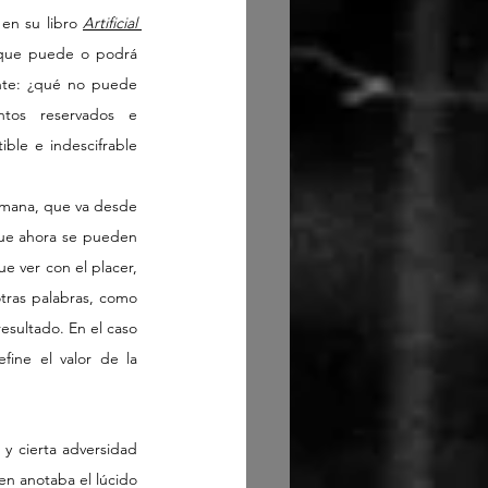
en su libro 
Artificial 
s que puede o podrá 
nte: ¿qué no puede 
ntos reservados e 
ble e indescifrable 
umana, que va desde 
que ahora se pueden 
e ver con el placer, 
tras palabras, como 
esultado. En el caso 
ine el valor de la 
y cierta adversidad 
en anotaba el lúcido 