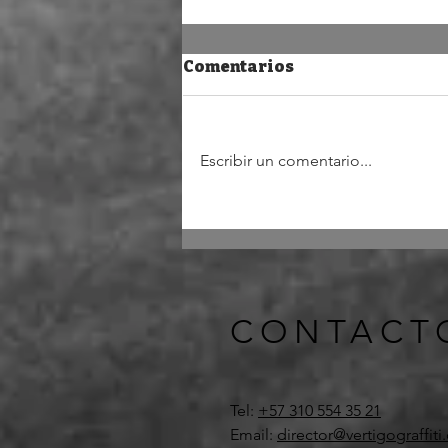
Comentarios
Escribir un comentario...
Rosalía y sus caprichos
CONTACT
Tel:
+57 310 554 35 21
Email:
director@vertigograffit