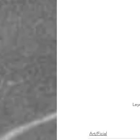
Ley
la vegetariana
Han Kang
M
Art/Ficial