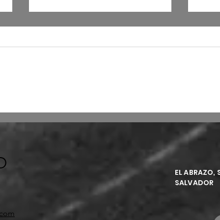
La máquina no teme
Una 
O
EL ABRAZO, 
SALVADOR
i.com