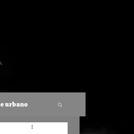
A
rte urbano