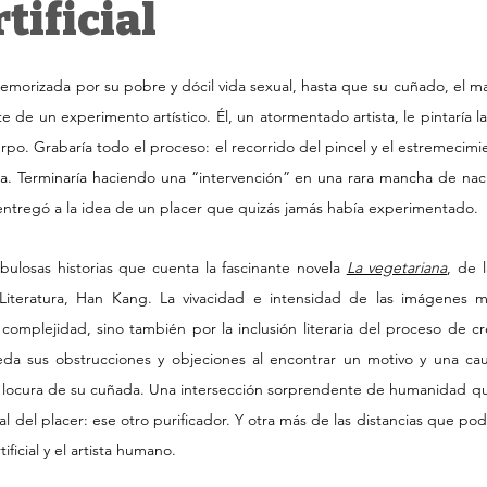
tificial
temorizada por su pobre y dócil vida sexual, hasta que su cuñado, el m
e de un experimento artístico. Él, un atormentado artista, le pintaría l
erpo. Grabaría todo el proceso: el recorrido del pincel y el estremecim
a. Terminaría haciendo una “intervención” en una rara mancha de naci
 entregó a la idea de un placer que quizás jamás había experimentado.
bulosas historias que cuenta la fascinante novela 
La vegetariana
, de 
iteratura, Han Kang. La vivacidad e intensidad de las imágenes m
omplejidad, sino también por la inclusión literaria del proceso de cre
eda sus obstrucciones y objeciones al encontrar un motivo y una cau
te locura de su cuñada. Una intersección sorprendente de humanidad que
sal del placer: ese otro purificador. Y otra más de las distancias que podr
ificial y el artista humano.