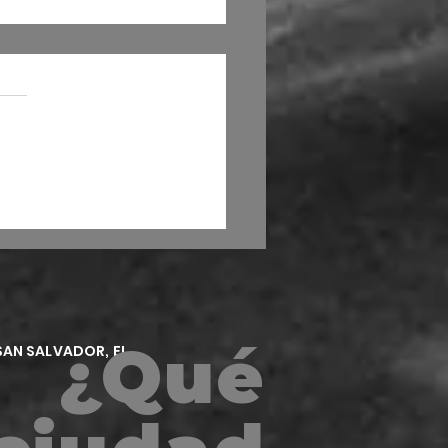
mujer con tres tetas
¿Qué
SAN SALVADOR, EL