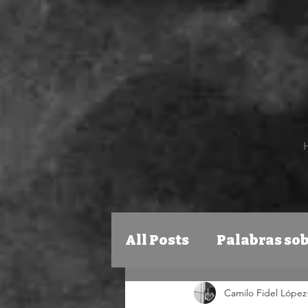
All Posts
Palabras sob
Camilo Fidel López