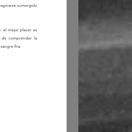
Imaginarse sumergido 
 el mejor placer es 
d de comprender la 
sangre fría.