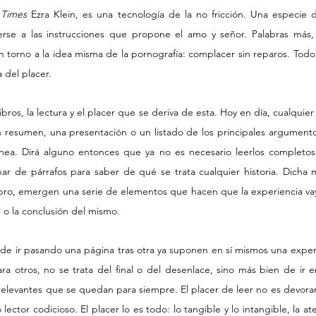
 Times
 Ezra Klein, es una tecnología de la no fricción. Una especie
se a las instrucciones que propone el amo y señor. Palabras más, 
a en torno a la idea misma de la pornografía: complacer sin reparos. Todo 
 del placer.
bros, la lectura y el placer que se deriva de esta. Hoy en día, cualquie
 resumen, una presentación o un listado de los principales argumentos
ínea. Dirá alguno entonces que ya no es necesario leerlos completos 
ar de párrafos para saber de qué se trata cualquier historia. Dicha 
libro, emergen una serie de elementos que hacen que la experiencia v
l o la conclusión del mismo.
 de ir pasando una página tras otra ya suponen en sí mismos una experie
ra otros, no se trata del final o del desenlace, sino más bien de ir e
rrelevantes que se quedan para siempre. El placer de leer no es devorar
lector codicioso. El placer lo es todo: lo tangible y lo intangible, la 