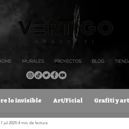
HOME
MURALES
PROYECTOS
BLOG
TIEND
re lo invisible
Art/Ficial
Grafiti y a
1 jul 2025
4 min de lectura