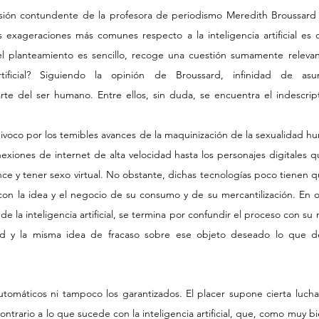
sión contundente de la profesora de periodismo Meredith Broussard 
s exageraciones más comunes respecto a la inteligencia artificial e
l planteamiento es sencillo, recoge una cuestión sumamente releva
rtificial? Siguiendo la opinión de Broussard, infinidad de asu
e del ser humano. Entre ellos, sin duda, se encuentra el indescripti
oco por los temibles avances de la maquinización de la sexualidad h
exiones de internet de alta velocidad hasta los personajes digitales 
nce y tener sexo virtual. No obstante, dichas tecnologías poco tienen qu
con la idea y el negocio de su consumo y de su mercantilización. En o
 la inteligencia artificial, se termina por confundir el proceso con su r
ltad y la misma idea de fracaso sobre ese objeto deseado lo que def
utomáticos ni tampoco los garantizados. El placer supone cierta lucha 
ontrario a lo que sucede con la inteligencia artificial, que, como muy bi