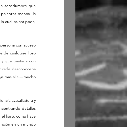
 de servidumbre que 
palabras menos, la 
lo cual es antípoda, 
r persona con acceso 
 de cualquier libro 
y que bastaría con 
mirada desconocería 
aya más allá —mucho 
ncia avasalladora y 
ncontrando detalles 
 el libro, como hace 
atención en un mundo 