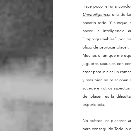
Hace poco leí una conclu
Unintelligence
: una de la
hacerlo todo. Y aunque e
hacer la inteligencia a
“improgramables” por part
oficio de provocar placer.
Muchos dirán que me equiv
juguetes sexuales con con
crear para iniciar un roma
y más bien se relacionan 
sucede en otros aspectos de
del placer, es la dificu
experiencia. 
No existen los placeres a
para conseguirlo.Todo lo c