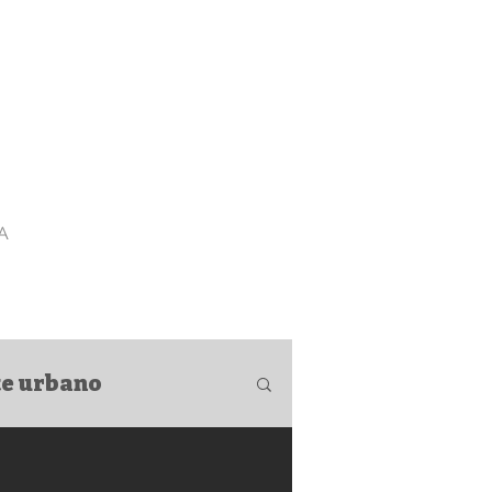
A
rte urbano