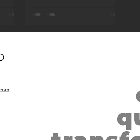
O
EL ABRAZO, 
SALVADOR
i.com
q