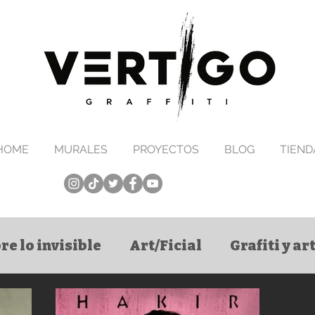
HOME
MURALES
PROYECTOS
BLOG
TIEND
re lo invisible
Art/Ficial
Grafiti y a