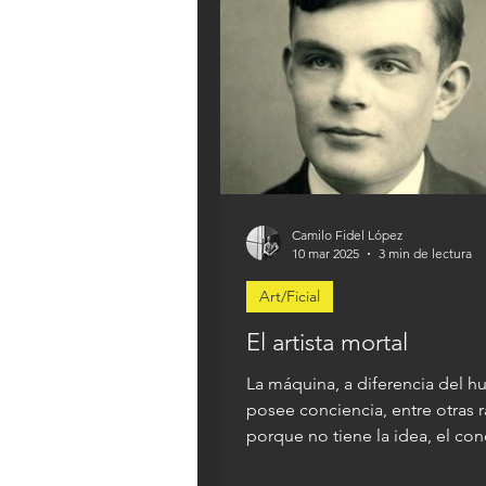
Camilo Fidel López
10 mar 2025
3 min de lectura
Art/Ficial
El artista mortal
La máquina, a diferencia del 
posee conciencia, entre otras 
porque no tiene la idea, el co
el peso de la mortalida