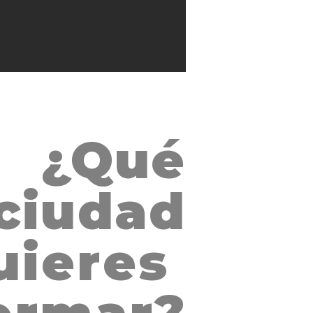
¿Qué
SAN SALVADOR, EL
ciudad
uieres