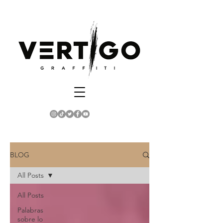
BLOG
All Posts
All Posts
Palabras
sobre lo