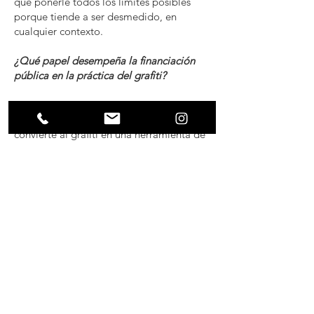
que ponerle todos los límites posibles
porque tiende a ser desmedido, en
cualquier contexto.
¿Qué papel desempeña la financiación
pública en la práctica del grafiti?
El mayor riesgo es la editorialización del
grafiti. Lo público, en algunos casos,
convierte al grafiti en una herramienta de
su discurso. Ojalá que el dinero público
se multiplique, pero que no lo convierta
en una herramienta ideológica. Pareciera
que lo público ordena ciertos temas por
encima de otros, y eso impide la libre
circulación de ideas en la calle: si solo
hablamos de paz es posible que se afecte
estructuralmente la conversación, en su
variedad, como materia prima de la
expresión.
¿Y entonces lo público para qué?