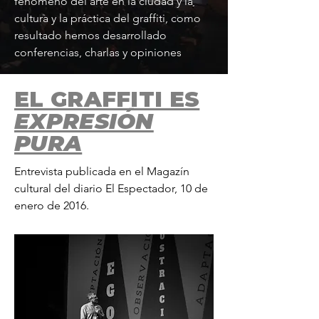
fenómeno
del arte en la
ciudad y
la
cultura y la práctica del graffiti, como
resultado
hemos desarrollado
conferencias, charlas y
opiniones
EL GRAFFITI ES
EXPRESIÓN
PURA
Entrevista publicada
en el Magazín
cultural del diario El Espectador, 10 de
enero de 2016.