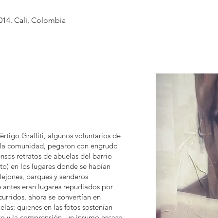
014.
Cali, Colombia
rtigo Graffiti, algunos voluntarios de
 la comunidad, pegaron con engrudo
nsos retratos de abuelas del barrio
lto) en los lugares donde se habían
llejones, parques y senderos
 antes eran lugares repudiados por
curridos, ahora se convertían en
elas: quienes en las fotos sostenían
cto y la comprensión -un insumo escaso