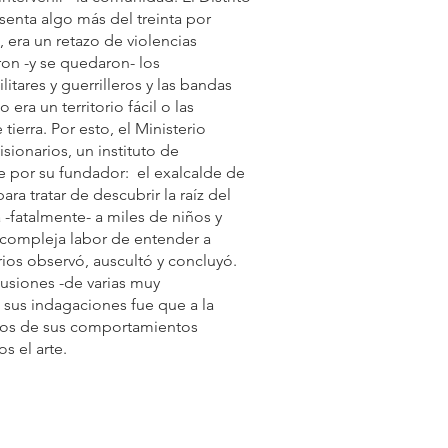
enta algo más del treinta por
, era un retazo de violencias
on -y se quedaron- los
litares y guerrilleros y las bandas
 era un territorio fácil o las
 tierra. Por esto, el Ministerio
sionarios, un instituto de
re por su fundador: el exalcalde de
a tratar de descubrir la raíz del
-fatalmente- a miles de niños y
 compleja labor de entender a
ios observó, auscultó y concluyó.
lusiones -de varias muy
n sus indagaciones fue que a la
nos de sus comportamientos
s el arte.