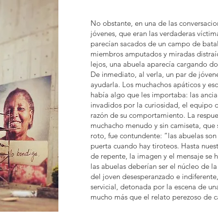
No obstante, en una de las conversacio
jóvenes, que eran las verdaderas víctim
parecían sacados de un campo de batalla
miembros amputados y miradas distraída
lejos, una abuela aparecía cargando do
De inmediato, al verla, un par de jóvene
ayudarla. Los muchachos apáticos y esq
había algo que les importaba: las ancian
invadidos por la curiosidad, el equipo 
razón de su comportamiento. La respues
muchacho menudo y sin camiseta, que s
roto, fue contundente: “las abuelas son
puerta cuando hay tiroteos. Hasta nues
de repente, la imagen y el mensaje se hi
las abuelas deberían ser el núcleo de l
del joven desesperanzado e indiferente
servicial, detonada por la escena de u
mucho más que el relato perezoso de c