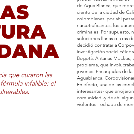
LAS
de Agua Blanca, que repres
ciento de la ciudad de Cali
colombianas: por ahí pasar
TURA
narcotraficantes, los parami
criminales. Por supuesto, no
soluciones llanas o a ras de
ADANA
decidió contratar a Corpovi
investigación social céleb
Bogotá, Antanas Mockus, par
problema, que involucraba 
jóvenes. Encargados de la
ia que curaron las
Aguablanca, Corpovisionar
órmula infalible: el
En efecto, una de las conc
ulnerables.
interesantes- que arrojaro
comunidad -y de ahí algu
violentos- echaba de meno