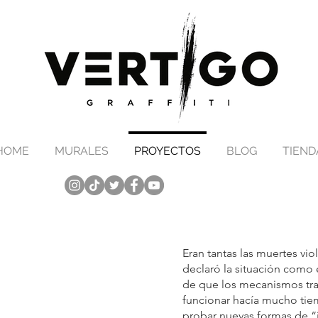
HOME
MURALES
PROYECTOS
BLOG
TIEND
Eran tantas las muertes vio
declaró la situación como 
de que los mecanismos tra
funcionar hacía mucho tie
probar nuevas formas de “i