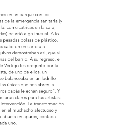
nes en un parque con los
as de la emergencia sanitaria (y
: con cicatrices en la cara,
s) ocurrió algo inusual. A lo
s pesadas bolsas de plástico.
s salieron en carrera a
uivos demostraban así, que sí
as del barrio. A su regreso, e
de Vértigo les preguntó por la
ta, de uno de ellos, un
e balanceaba en un ladrillo
 las únicas que nos abren la
tros papás le echan seguro”. Y
cieron claros para los artistas:
a intervención. La transformación
, en el muchacho afectuoso y
na abuela en apuros, contaba
ada uno.