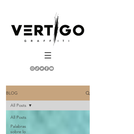
BLOG
All Posts
All Posts
Palabras
sobre lo