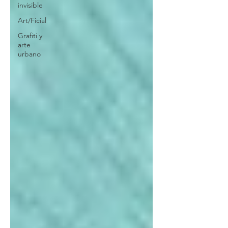
invisible
Art/Ficial
Grafiti y
arte
urbano