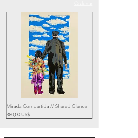
Ordenar
Mirada Compartida // Shared Glance
Precio
380,00 US$