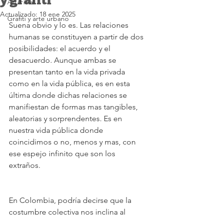
y grafiti
Art/Ficial
Actualizado:
18 ene 2025
Grafiti y arte urbano
Suena obvio y lo es. Las relaciones 
humanas se constituyen a partir de dos 
posibilidades: el acuerdo y el 
desacuerdo. Aunque ambas se 
presentan tanto en la vida privada 
como en la vida pública, es en esta 
última donde dichas relaciones se 
manifiestan de formas mas tangibles, 
aleatorias y sorprendentes. Es en 
nuestra vida pública donde 
coincidimos o no, menos y mas, con 
ese espejo infinito que son los 
extraños. 
En Colombia, podría decirse que la 
costumbre colectiva nos inclina al 