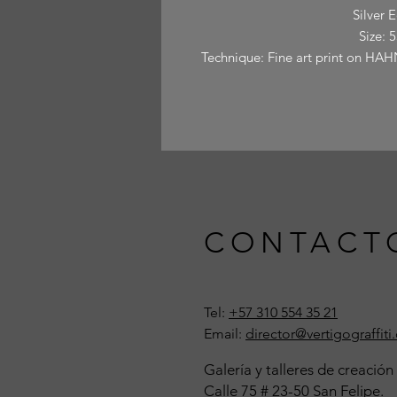
Silver 
Size: 
Technique: Fine art print on
CONTACT
Tel:
+57 310 554 35 21
Email:
director@vertigograffit
Galería y
talleres
de creación
Calle 75 # 23-50 San Felipe.