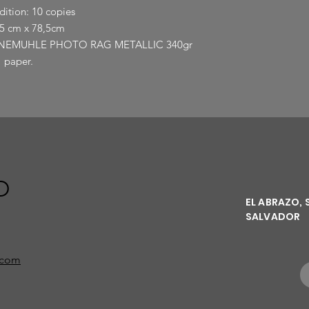
Edition: 10 copies
55 cm x 78,5cm
 HAHNEMUHLE PHOTO RAG METALLIC 340gr
paper.
O
EL ABRAZO, 
SALVADOR
i.com