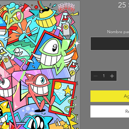
25 
Nombre para
Ag
R