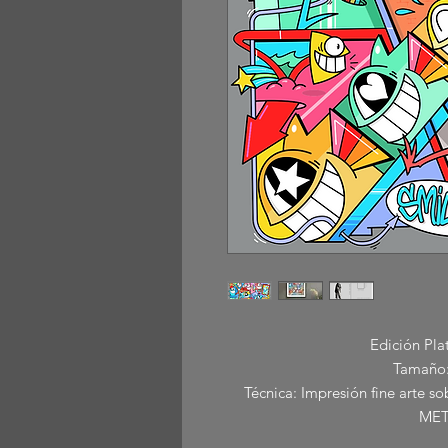
Edición Pla
Tamaño:
Técnica: Impresión fine ar
MET