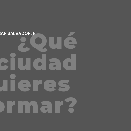
¿Qué
SAN SALVADOR, EL
ciudad
uieres
ormar
?