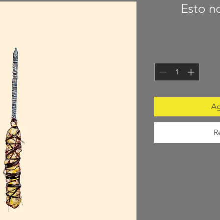
Esto n
Ag
R