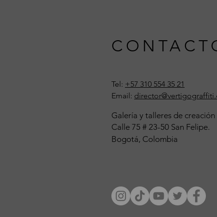
CONTACT
Tel:
+57 310 554 35 21
Email:
director@vertigograffit
Galería y
talleres
de creación
Calle 75 # 23-50 San Felipe.
Bogotá, Colombia