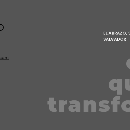
O
EL ABRAZO, 
SALVADOR
i.com
q
transf