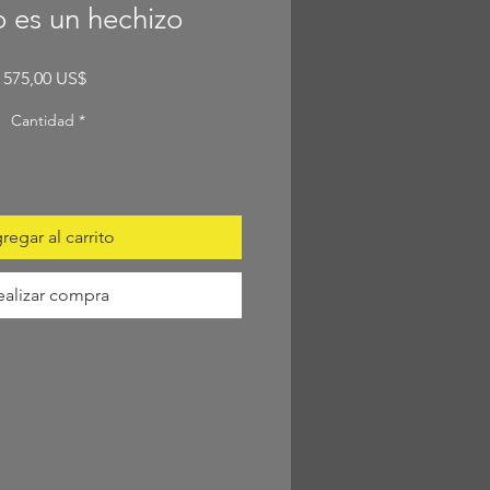
o es un hechizo
Precio
575,00 US$
Cantidad
*
regar al carrito
ealizar compra