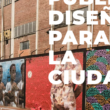
DISE
PARA
LA
CIU