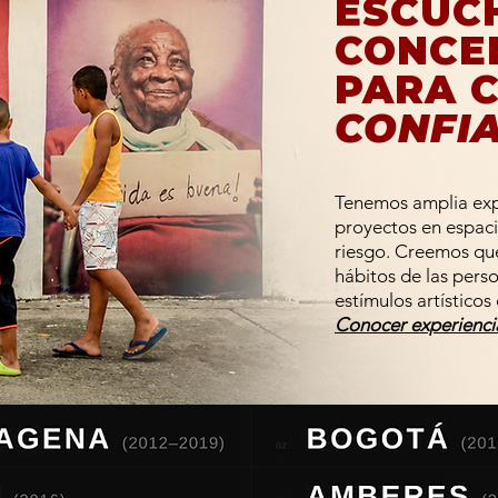
ESCUC
CONCE
PARA 
CONFI
Tenemos amplia exp
proyectos en espac
riesgo. Creemos qu
hábitos de las pers
estímulos artísticos
Conocer experienci