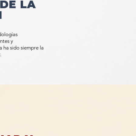
 DE LA
N
ologías
ntes
y
a
ha sido siempre la
.