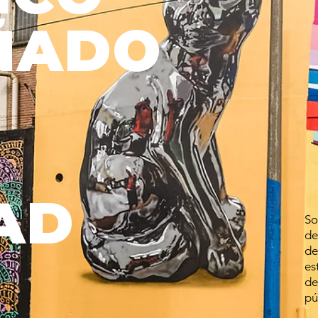
ÑADO
DAD
So
d
de
es
d
pú