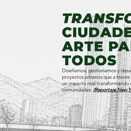
TRANSF
CIUDAD
ARTE P
TODOS
Diseñamos, gestionamos y desa
proyectos urbanos que a través
un impacto real transformando e
comunidades.
(Reportaje New Y