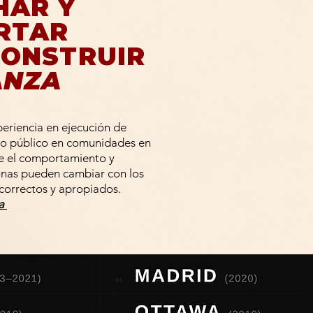
HAR Y
RTAR
CONSTRUIR
ANZA
eriencia en ejecución de
io público en
comunidades en
e el comportamiento y
onas pueden cambiar con los
 correctos y apropiados.
a