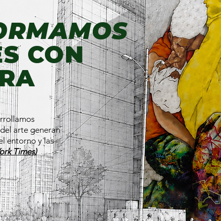
ORMAMOS
ES CON
ARA
rrollamos
 del arte generan
l entorno y las
ork Times)