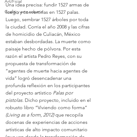
Art/Ficial
Una idea precisa: fundir 1527 armas de 
Grafiti y arte urbano
fuego y convertirlas en 1527 palas. 
Luego, sembrar 1527 árboles por toda 
la ciudad. Corría el año 2008 y las cifras 
de homicidio de Culiacán, México 
estaban desbordadas. La muerte como 
paisaje hecho de pólvora. Por esta 
razón el artista Pedro Reyes, con su 
propuesta de transformación de 
“agentes de muerte hacia agentes de 
vida” logró desencadenar una 
profunda reflexión en los participantes 
del proyecto artístico 
Palas por 
pistolas.
 Dicho proyecto, incluido en el 
robusto libro “Viviendo como forma” 
(Living as a form, 2012)
 que recopila 
docenas de experiencias de acciones 
artísticas de alto impacto comunitario 
(que van desde la transformación de 